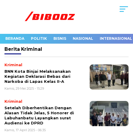
BERANDA
POLITIK
BISNIS
NASIONAL
INTERNASIONAL
Berita
Kriminal
Kriminal
BNN Kota Binjai Melaksanakan
Kegiatan Deklarasi Bebas dari
Narkoba di Lapas Kelas II-A
Kamis, 29 Mei 2025 - 15:29
Kriminal
Setelah Diberhentikan Dengan
Alasan Tidak Jelas, 5 Honorer di
Labuhanbatu Layangkan surat
Audiensi ke DPRD
Kamis, 17 April 2025 - 06:35