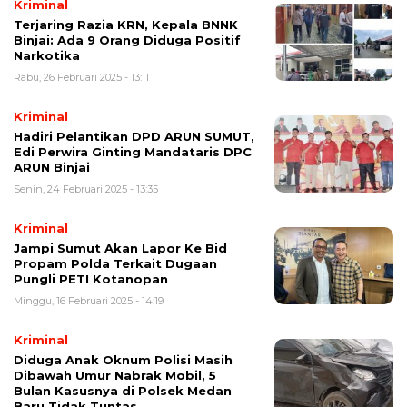
Kriminal
Terjaring Razia KRN, Kepala BNNK
Binjai: Ada 9 Orang Diduga Positif
Narkotika
Rabu, 26 Februari 2025 - 13:11
Kriminal
Hadiri Pelantikan DPD ARUN SUMUT,
Edi Perwira Ginting Mandataris DPC
ARUN Binjai
Senin, 24 Februari 2025 - 13:35
Kriminal
Jampi Sumut Akan Lapor Ke Bid
Propam Polda Terkait Dugaan
Pungli PETI Kotanopan
Minggu, 16 Februari 2025 - 14:19
Kriminal
Diduga Anak Oknum Polisi Masih
Dibawah Umur Nabrak Mobil, 5
Bulan Kasusnya di Polsek Medan
Baru Tidak Tuntas