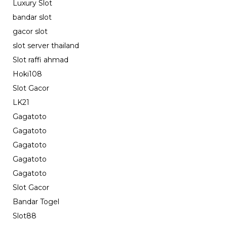
Luxury Slot
bandar slot
gacor slot
slot server thailand
Slot raffi ahmad
Hoki108
Slot Gacor
LK21
Gagatoto
Gagatoto
Gagatoto
Gagatoto
Gagatoto
Slot Gacor
Bandar Togel
Slot88