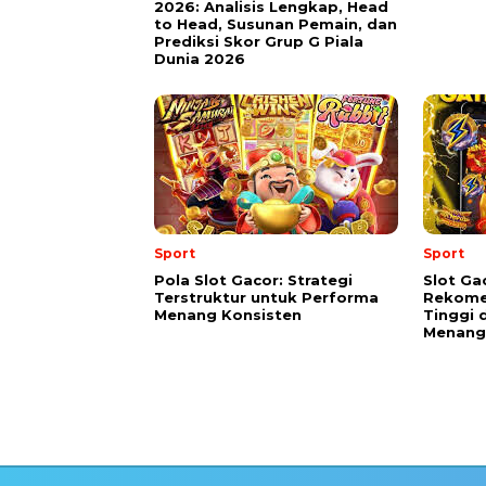
2026: Analisis Lengkap, Head
to Head, Susunan Pemain, dan
Prediksi Skor Grup G Piala
Dunia 2026
Sport
Sport
Pola Slot Gacor: Strategi
Slot Gac
Terstruktur untuk Performa
Rekome
Menang Konsisten
Tinggi 
Menang