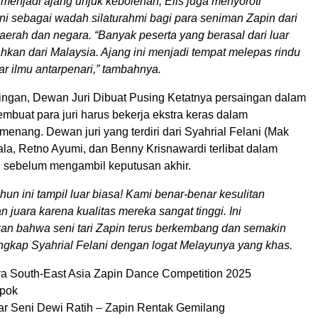
menjadi ajang unjuk kebolehan, Elis juga menyoroti
ini sebagai wadah silaturahmi bagi para seniman Zapin dari
aerah dan negara. “Banyak peserta yang berasal dari luar
ahkan dari Malaysia. Ajang ini menjadi tempat melepas rindu
ar ilmu antarpenari,” tambahnya.
ingan, Dewan Juri Dibuat Pusing Ketatnya persaingan dalam
embuat para juri harus bekerja ekstra keras dalam
nang. Dewan juri yang terdiri dari Syahrial Felani (Mak
ala, Retno Ayumi, dan Benny Krisnawardi terlibat dalam
g sebelum mengambil keputusan akhir.
ahun ini tampil luar biasa! Kami benar-benar kesulitan
 juara karena kualitas mereka sangat tinggi. Ini
an bahwa seni tari Zapin terus berkembang dan semakin
 ungkap Syahrial Felani dengan logat Melayunya yang khas.
ara South-East Asia Zapin Dance Competition 2025
mpok
ar Seni Dewi Ratih – Zapin Rentak Gemilang