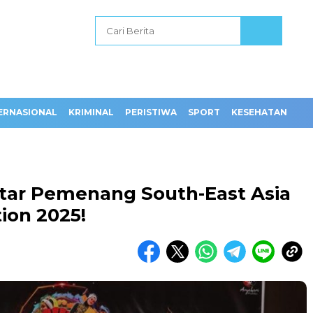
ERNASIONAL
KRIMINAL
PERISTIWA
SPORT
KESEHATAN
aftar Pemenang South-East Asia
ion 2025!