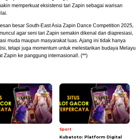
akin memperkuat eksistensi tari Zapin sebagai warisan
lai.
san besar South-East Asia Zapin Dance Competition 2025,
uncul agar seni tari Zapin semakin dikenal dan diapresiasi,
rasi muda maupun masyarakat luas. Ajang ini tidak hanya
isi, tetapi juga momentum untuk melestarikan budaya Melayu
Zapin ke panggung internasional!. (**)
Sport
Kubatoto: Platform Digital