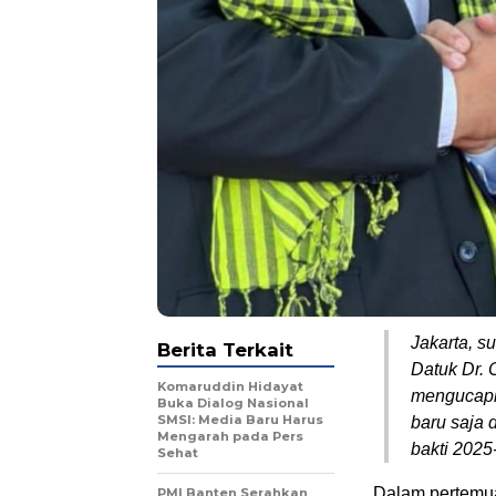
Jakarta, s
Berita Terkait
Datuk Dr.
Komaruddin Hidayat
mengucapk
Buka Dialog Nasional
SMSI: Media Baru Harus
baru saja
Mengarah pada Pers
bakti 2025
Sehat
Dalam pertemu
PMI Banten Serahkan