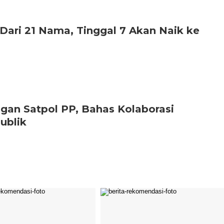
Dari 21 Nama, Tinggal 7 Akan Naik ke
ngan Satpol PP, Bahas Kolaborasi
ublik