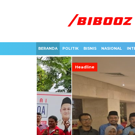
BERANDA
POLITIK
BISNIS
NASIONAL
INT
Headline