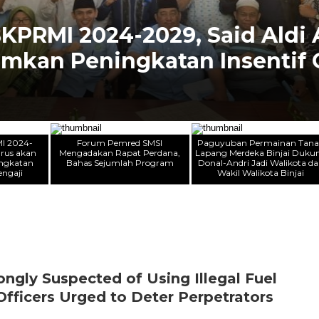
24-2029, Said Aldi Al Idrus
eningkatan Insentif Guru
I 2024-
Forum Pemred SMSI
Paguyuban Permainan Tan
Idrus akan
Mengadakan Rapat Perdana,
Lapang Merdeka Binjai Duku
ngkatan
Bahas Sejumlah Program
Donal-Andri Jadi Walikota d
engaji
Wakil Walikota Binjai
ngly Suspected of Using Illegal Fuel
fficers Urged to Deter Perpetrators