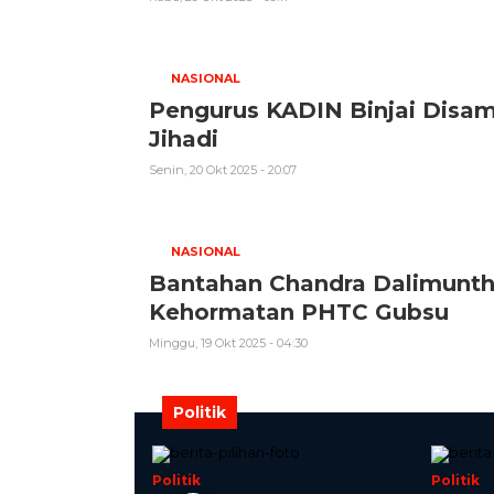
NASIONAL
Pengurus KADIN Binjai Disam
Jihadi
Senin, 20 Okt 2025 - 20:07
NASIONAL
Bantahan Chandra Dalimunthe
Kehormatan PHTC Gubsu
Minggu, 19 Okt 2025 - 04:30
Politik
Politik
Politik