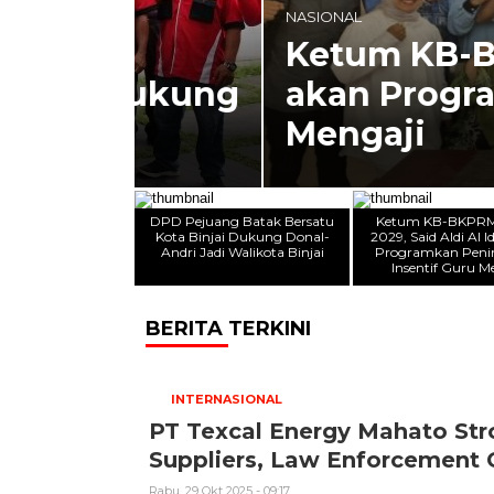
NASIONAL
Ketum KB-BKPRMI 20
Dukung
akan Programkan P
Mengaji
DPD Pejuang Batak Bersatu
Ketum KB-BKPRM
Kota Binjai Dukung Donal-
2029, Said Aldi Al 
Andri Jadi Walikota Binjai
Programkan Peni
Insentif Guru M
BERITA TERKINI
INTERNASIONAL
PT Texcal Energy Mahato Stro
Suppliers, Law Enforcement O
Rabu, 29 Okt 2025 - 09:17