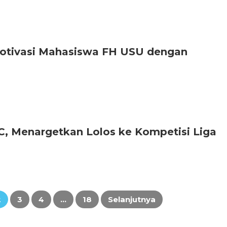
 Motivasi Mahasiswa FH USU dengan
FC, Menargetkan Lolos ke Kompetisi Liga
2
3
4
…
18
Selanjutnya