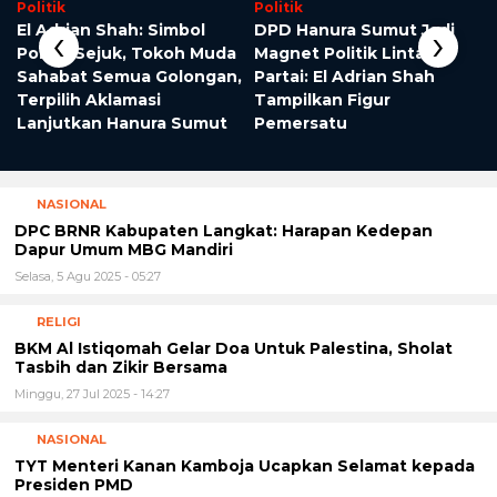
Politik
Politik
‹
›
El Adrian Shah: Simbol
DPD Hanura Sumut Jadi
Politik Sejuk, Tokoh Muda
Magnet Politik Lintas
Sahabat Semua Golongan,
Partai: El Adrian Shah
Terpilih Aklamasi
Tampilkan Figur
Lanjutkan Hanura Sumut
Pemersatu
NASIONAL
DPC BRNR Kabupaten Langkat: Harapan Kedepan
Dapur Umum MBG Mandiri
Selasa, 5 Agu 2025 - 05:27
RELIGI
BKM Al Istiqomah Gelar Doa Untuk Palestina, Sholat
Tasbih dan Zikir Bersama
Minggu, 27 Jul 2025 - 14:27
NASIONAL
TYT Menteri Kanan Kamboja Ucapkan Selamat kepada
Presiden PMD