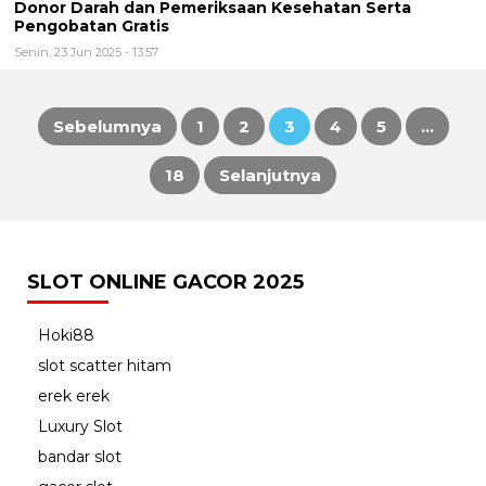
Donor Darah dan Pemeriksaan Kesehatan Serta
Pengobatan Gratis
Senin, 23 Jun 2025 - 13:57
Sebelumnya
1
2
3
4
5
…
Paginasi
18
Selanjutnya
pos
SLOT ONLINE GACOR 2025
Hoki88
slot scatter hitam
erek erek
Luxury Slot
bandar slot